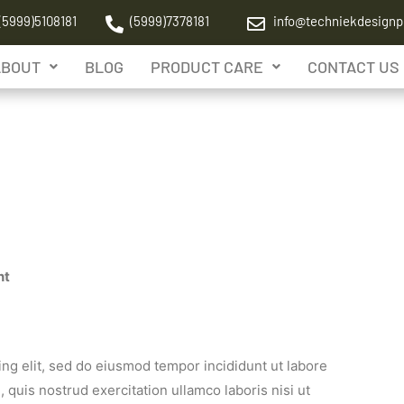
(5999)5108181
(5999)7378181
info@techniekdesignp
ABOUT
BLOG
PRODUCT CARE
CONTACT US
nt
ing elit, sed do eiusmod tempor incididunt ut labore
quis nostrud exercitation ullamco laboris nisi ut